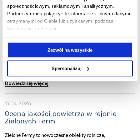
społecznościowym, reklamowym i analitycznym.
Partnerzy mogą połączyć te informacje z innymi danymi
18.06.2025
otrzymanymi od Ciebie lub uzyskanymi podczas
korzystania z ich usług.
XXV Mazowieckie Dni Rolnictwa
W dniach 7-8 czerwca odbyły się jubileuszowe – 25
Zezwól na wszystkie
Mazowieckie Dni Rolnictwa. To największe wydarzenie
rolnicze w regionie, które łączy prezentację nowoczesnych
technologii...
Spersonalizuj
Dowiedz się więcej
17.04.2025
Ocena jakości powietrza w rejonie
Zielonych Ferm
Zielone Fermy to nowoczesne obiekty rolnicze,