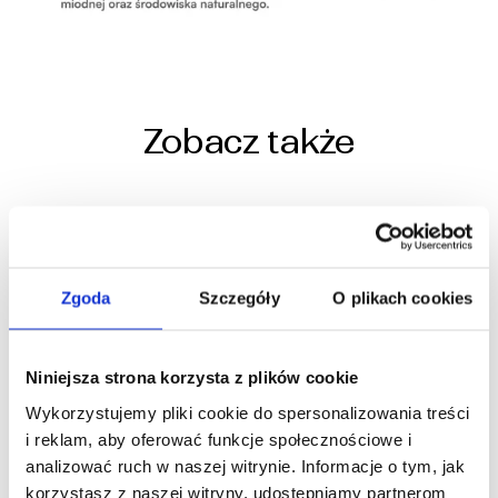
Zobacz także
30.01.2026
Wzorcowy model hodowli Kurczaka
Zgoda
Szczegóły
O plikach cookies
Polskiego
Rozwój polskiej branży drobiowej poprzez opracowanie
Niniejsza strona korzysta z plików cookie
wzorcowego modelu hodowli Kurczaka Polskiego nr umowy
POIR.01.01.01-00-1071/19, projekt jest współfinansowany
Wykorzystujemy pliki cookie do spersonalizowania treści
ze środków Europejskiego Funduszu Rozwoju...
i reklam, aby oferować funkcje społecznościowe i
analizować ruch w naszej witrynie. Informacje o tym, jak
korzystasz z naszej witryny, udostępniamy partnerom
Dowiedz się więcej