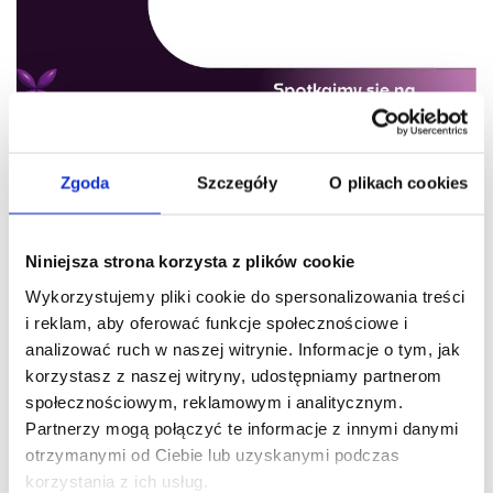
Zgoda
Szczegóły
O plikach cookies
07.11.2024
Forum Rynku Spożywczego i Handlu
Niniejsza strona korzysta z plików cookie
2024
Wykorzystujemy pliki cookie do spersonalizowania treści
i reklam, aby oferować funkcje społecznościowe i
W dniach 4-5.11.2024 odbyło się Forum Rynku Spożywczego
analizować ruch w naszej witrynie. Informacje o tym, jak
i Handlu – największa oraz najbardziej prestiżowa konferencja
korzystasz z naszej witryny, udostępniamy partnerom
poświęcona sektorowi spożywczemu, handlowemu i HoreCa
społecznościowym, reklamowym i analitycznym.
w Polsce. Wydarzenie…
Partnerzy mogą połączyć te informacje z innymi danymi
otrzymanymi od Ciebie lub uzyskanymi podczas
Dowiedz się więcej
korzystania z ich usług.