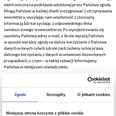
elektroniczną na podstawie udzielonej przez Państwa zgody.
Mogą Państwo w każdej chwili zrezygnować z otrzymywania
newslettera, wysyłając nam wiadomość z stosowną
informacją lub korzystając z odpowiedniego linka
zamieszczonego w newsletterze. Po wyrejestrowaniu się
usuniemy Państwa adres e-mail, o ile nie wyrażą Państwo
w sposób wyraźny zgody na dalsze korzystanie z Państwa
danych w innych celach lub nie zastrzeżemy sobie prawa
dalszego korzystania z danych w ustawowo dozwolonych
przypadkach, o czym – w takiej sytuacji informujemy
Państwa w niniejszym oświadczeniu.
6. Cookies i analityka internetowa
Aby uatrakcyjnić Serwis oraz umożliwić korzystanie
Zgoda
Szczegóły
O plikach cookies
z określonych funkcji w celu wyświetlenia odpowiednich
produktów lub do celów badań rynkowych, stosujemy
na naszych stronach tzw. pliki cookies. Powyższe – w ramach
Niniejsza strona korzysta z plików cookie
analizy i oceny interesów – służy ochronie naszego prawnie