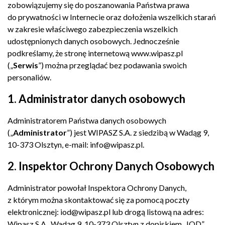
zobowiązujemy się do poszanowania Państwa prawa
do prywatności w Internecie oraz dołożenia wszelkich starań
w zakresie właściwego zabezpieczenia wszelkich
udostępnionych danych osobowych. Jednocześnie
podkreślamy, że stronę internetową www.wipasz.pl
(„
Serwis
”) można przeglądać bez podawania swoich
personaliów.
1. Administrator danych osobowych
Administratorem Państwa danych osobowych
(„
Administrator
”) jest WIPASZ S.A. z siedzibą w Wadąg 9,
10-373 Olsztyn, e-mail:
info@wipasz.pl
.
2. Inspektor Ochrony Danych Osobowych
Administrator powołał Inspektora Ochrony Danych,
z którym można skontaktować się za pomocą poczty
elektronicznej:
iod@wipasz.pl
lub drogą listową na adres:
Wipasz S.A., Wadąg 9, 10-373 Olsztyn z dopiskiem „IOD”.