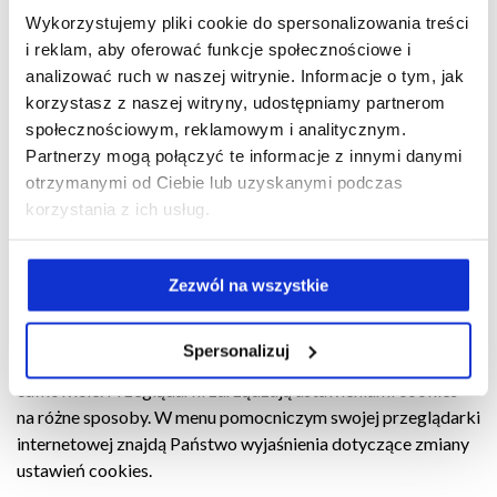
uzasadnionego interesu, polegającego na optymalnej
Wykorzystujemy pliki cookie do spersonalizowania treści
prezentacji naszej oferty. Cookies są małymi plikami
i reklam, aby oferować funkcje społecznościowe i
tekstowymi, które są automatycznie zapisywane na Państwa
analizować ruch w naszej witrynie. Informacje o tym, jak
urządzeniu końcowym. Niektóre używane przez nas cookies
korzystasz z naszej witryny, udostępniamy partnerom
są usuwane po zakończeniu sesji przeglądarki internetowej,
społecznościowym, reklamowym i analitycznym.
tzn. po jej zamknięciu (tzw. cookies sesyjne). Inne cookies
Partnerzy mogą połączyć te informacje z innymi danymi
są zachowywane na Państwa urządzeniu końcowym
otrzymanymi od Ciebie lub uzyskanymi podczas
i umożliwiają nam rozpoznanie Państwa przeglądarki przy
korzystania z ich usług.
kolejnym wejściu na stronę (trwałe cookies). Czas
przechowywania podany jest w ustawieniach cookies
Państwa przeglądarki internetowej. Przeglądarkę można
Zezwól na wszystkie
skonfigurować w ten sposób, aby otrzymywać informację
o stosowaniu cookies i mieć możliwość decydowania o ich
Spersonalizuj
akceptacji lub odrzuceniu w określonych przypadkach lub
całkowicie. Przeglądarki zarządzają ustawieniami cookies
na różne sposoby. W menu pomocniczym swojej przeglądarki
internetowej znajdą Państwo wyjaśnienia dotyczące zmiany
ustawień cookies.