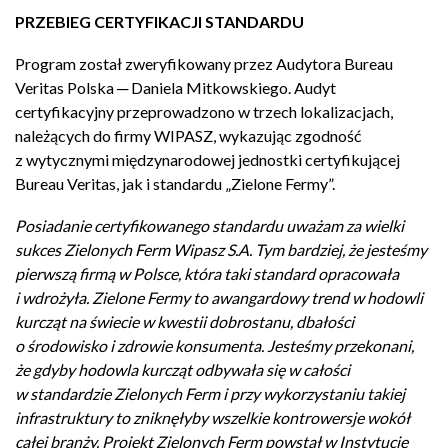
PRZEBIEG CERTYFIKACJI STANDARDU
Program został zweryfikowany przez Audytora Bureau
Veritas Polska ─ Daniela Mitkowskiego. Audyt
certyfikacyjny przeprowadzono w trzech lokalizacjach,
należących do firmy WIPASZ, wykazując zgodność
z wytycznymi międzynarodowej jednostki certyfikującej
Bureau Veritas, jak i standardu „Zielone Fermy”.
Posiadanie certyfikowanego standardu uważam za wielki
sukces Zielonych Ferm Wipasz S.A. Tym bardziej, że jesteśmy
pierwszą firmą w Polsce, która taki standard opracowała
i wdrożyła. Zielone Fermy to awangardowy trend w hodowli
kurcząt na świecie w kwestii dobrostanu, dbałości
o środowisko i zdrowie konsumenta. Jesteśmy przekonani,
że gdyby hodowla kurcząt odbywała się w całości
w standardzie Zielonych Ferm i przy wykorzystaniu takiej
infrastruktury to zniknęłyby wszelkie kontrowersje wokół
całej branży. Projekt Zielonych Ferm powstał w Instytucie