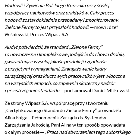
Hodowli i Żywienia Polskiego Kurczaka przy ścisłej
współpracy naukowców oraz praktyków. Cały proces
hodowli został dokładnie przebadany i zmonitorowany.
Zielone Fermy to jest przyszłość hodowli
. ─ mówi Józef
Wiśniewski, Prezes Wipasz S.A.
Audyt potwierdził, że standard „Zielone Fermy”
to nowoczesne i kompleksowe podejście do chowu drobiu,
gwarantujące wysoką jakość produkcji i zgodność
z przyjętymi wymaganiami. Zaangażowanie kadry
zarządzającej oraz kluczowych pracowników jest widoczne
na wszystkich etapach, co zapewnia skuteczny nadzór
i przestrzeganie standardu
─ podsumował Daniel Mitkowski.
Ze strony Wipasz S.A. współpracę przy stworzeniu
„Certyfikowanego Standardu Zielone Fermy” prowadziła
Alina Folga – Pełnomocnik Zarządu ds. Systemów
Zarządzania Jakością. Pani Alina w ten sposób opowiadała
o całym procesie ─ „
Praca nad stworzeniem tego autorskiego