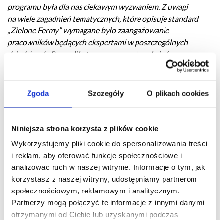
programu była dla nas ciekawym wyzwaniem. Z uwagi
na wiele zagadnień tematycznych, które opisuje standard
„Zielone Fermy” wymagane było zaangażowanie
pracowników będących ekspertami w poszczególnych
dziedzinach. Pozwoliło to na stworzenie założeń
i wytycznych potwierdzających holistyczne i świadome
podejście do hodowli kurcząt. Praca zespołowa była
kluczowym elementem w drodze opracowania i certyfikacji
Zgoda
Szczegóły
O plikach cookies
standardu. Jesteśmy przekonani, że to właśnie systemowe
podejście do produkcji żywności w całym łańcuchu dostaw
jest wyznacznikiem jakości i bezpieczeństwa żywności”.
Niniejsza strona korzysta z plików cookie
Wykorzystujemy pliki cookie do spersonalizowania treści
Uzyskana certyfikacja to wiarygodny dowód najwyższej
i reklam, aby oferować funkcje społecznościowe i
jakości dla kontrahentów WIPASZ S.A. Jest to korzyść
analizować ruch w naszej witrynie. Informacje o tym, jak
nie tylko dla firmy, ale także dla klientów, konsumentów
korzystasz z naszej witryny, udostępniamy partnerom
i przyszłych partnerów, którzy będą mieli pewność,
społecznościowym, reklamowym i analitycznym.
że współpracują z podmiotem działającym z poszanowaniem
Partnerzy mogą połączyć te informacje z innymi danymi
podstawowej zasady zrównoważonego rozwoju, jaką jest
otrzymanymi od Ciebie lub uzyskanymi podczas
harmonijna współzależność zwierzęcia, człowieka