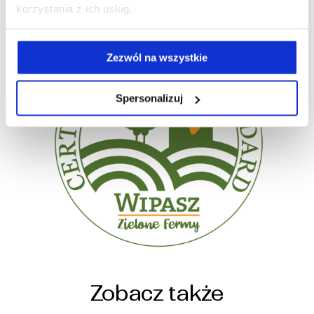
korzystania z ich usług.
i środowiska.
Zezwól na wszystkie
Spersonalizuj
Zobacz także