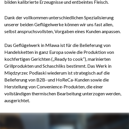
bilden kalibrierte Erzeugnisse und entbeintes Fleisch.
6
4
4
4
8
7
7
7
7
5
5
5
9
8
8
8
Dank der vollkommen unterschiedlichen Spezialisierung
8
6
6
6
9
9
9
unserer beiden Geflügelwerke können wir uns fast allen,
9
7
7
7
selbst anspruchsvollsten, Vorgaben eines Kunden anpassen.
8
8
8
9
9
9
Das Geflügelwerk in Mława ist für die Belieferung von
Handelsketten in ganz Europa sowie die Produktion von
kochfertigen Gerichten („Ready to cook“), marinierten
Grillprodukten und Schaschliks bestimmt. Das Werk in
Międzyrzec Podlaski wiederum ist strategisch auf die
Belieferung von B2B- und HoReCa-Kunden sowie die
Herstellung von Convenience-Produkten, die einer
vollständigen thermischen Bearbeitung unterzogen werden,
ausgerichtet.