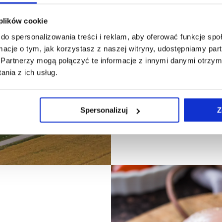
les fe
sous c
 plików cookie
do spersonalizowania treści i reklam, aby oferować funkcje sp
ormacje o tym, jak korzystasz z naszej witryny, udostępniamy p
Partnerzy mogą połączyć te informacje z innymi danymi otrzym
Wipasz possède
nia z ich usług.
avec des éléve
certifications 
notre service v
Spersonalizuj
Z