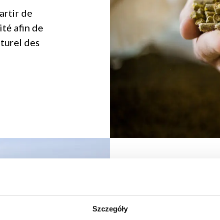
artir de
té afin de
turel des
Les Fe
Szczegóły